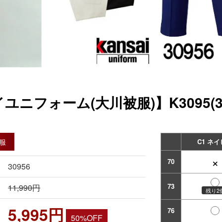
ユニフォーム(大川被服)】K3095(
服
C1 ネ
×
70
30956
73
11,990円
残り2
5,995円
76
50%OFF