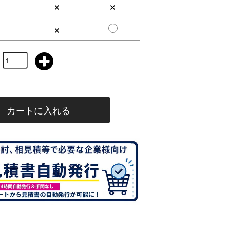
×
×
×