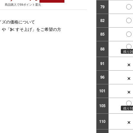
商品購入で59ポイント還元
79
82
イズの価格について
」や「
すそ上げ」をご希望の方
85
88
残り2
×
91
×
96
×
101
105
残り1
×
110