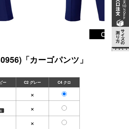
30956)「カーゴパンツ」
イビー
C2 グレー
C4 クロ
×
×
個
×