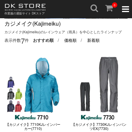
0
Togg
navig
作業服の通販サイト DKストア
カジメイク(Kajimeiku)
カジメイク(Kajimeiku)のレインウェア（雨具）を中心としたラインナップ
7
表示件数
件
おすすめ順
/
価格順
/
新着順
【カジメイク】7710KJレインパー
【カジメイク】7730KJレインパン
カー(7710)
ツEX(7730)