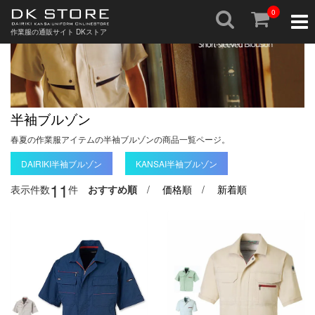
0
Togg
navig
作業服の通販サイト DKストア
半袖ブルゾン
春夏の作業服アイテムの半袖ブルゾンの商品一覧ページ。
DAIRIKI半袖ブルゾン
KANSAI半袖ブルゾン
1
1
表示件数
件
おすすめ順
/
価格順
/
新着順