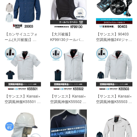
4,400円(税込)
【混率】ポリエステ
【混率】ポリエステ
ル65％綿34％ナイロ
ル65％綿34％ナイロ
ン1％ 4,730円(税込)
ン1％ 4,730円(税込)
【カンサイユニフォ
【大川被服】
【サンエス】90403
ーム(大川被服)】
KF99130クールパッ
空調風神服24Vジャパ
K20003(20003)「長
クベスト(保冷剤3個
ンレーベルセット
袖シャツ」[春夏用]
付)「空調風神服用ア
「空調風神服」[春夏
【素材】サマーツイ
クセサリー」[春夏用]
用]
22,000円(税込)
ル
【素材】ポリエステ
【混率】ポリエステ
ルメッシュ・ポリエ
ル65％綿34％ナイロ
ステル100％ 2,750円
ン1％ 4,290円(税込)
(税込)
【サンエス】Kansai×
【サンエス】Kansai×
【サンエス】Kansai×
空調風神服K55501 ハ
空調風神服K55502 ハ
空調風神服K55503 ハ
イポジション半袖ブ
イポジションベスト
イポジション長袖ブ
ルゾン単品「ファン
単品「ファン付作業
ルゾン単品「ファン
付作業服」[春夏用]
服」[春夏用]
【素材】
付作業服」[春夏用]
【素材】デュスポ
デュスポ
【素材】デュスポ
【混率】ポリエステ
【混率】ポリエステ
【混率】ポリエステ
ル100% チタン加工
ル100% チタン加工
ル100% チタン加工