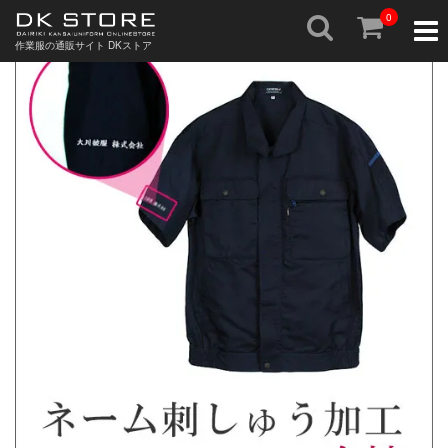
0
Togg
navig
作業服の通販サイト DKストア