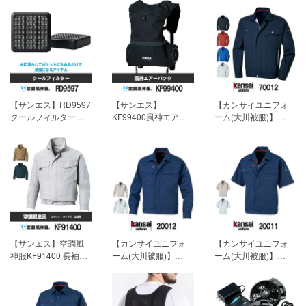
【サンエス】RD9597
【サンエス】
【カンサイユニフォ
クールフィルター
KF99400風神エアー
ーム(大川被服)】
「空調風神服用アク
バック「空調風神服
K7001(70012)「長袖
セサリー」[春夏用]
用アクセサリー」[春
ブルゾン」[春夏用]
【素材】ポリエステ
夏用]
【素材】ポリエ
【素材】エコ交織ポ
ルメッシュ・ポリエ
ステル100% 19,800
プリン(帯電防止糸混
ステル100％ 7,590円
円(税込)
入）
(税込)
【混率】ポリエステ
ル80％ 綿20％ 6,215
円(税込)
【サンエス】空調風
【カンサイユニフォ
【カンサイユニフォ
神服KF91400 長袖ブ
ーム(大川被服)】
ーム(大川被服)】
ルゾン単品「ファン
K20001(20012)「長
K20000(20011)「半
付作業服」[春夏用]
袖ブルゾン」[春夏用]
袖ブルゾン」[春夏用]
【素材】コットンブ
【素材】サマーツイ
【素材】サマーツイ
ロード（綿100%）
ル
ル