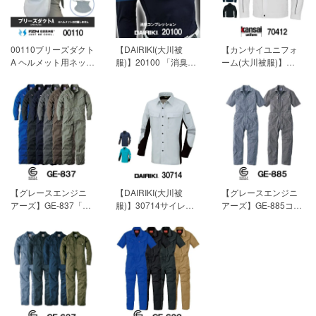
4,829円(税込)
4,488円(税込)
5,170円(税込)
00110ブリーズダクト
【DAIRIKI(大川被
【カンサイユニフォ
A ヘルメット用ネック
服)】20100 「消臭コ
ーム(大川被服)】
ガード「空調風神服
ンプレッション」[春
K70412(70412)「長
用アクセサリー」[春
夏用]
【素材】たて編
袖ブルゾン」[春夏用]
夏用]
【素材】タレ：
みトリコット
【素材】交織トロピ
ポリエステル100％
【混率】ナイロン
カル（帯電防止糸混
（はっ水加工）
90% ポリウレタン
入）
タレ部分はチタンコ
10% 2,475円(税込)
【混率】ポリエステ
ーティング
ル79％ 綿20％ そ
バンド：ゴムバンド
の他1％ 6,270円(税
ダクトー調整はマジ
込)
ックテープ 6,985円
【グレースエンジニ
【DAIRIKI(大川被
【グレースエンジニ
(税込)
アーズ】GE-837「オ
服)】30714サイレン
アーズ】GE-885コッ
ールマイティーつな
トガード「長袖シャ
トンリネンツナギ
ぎ・サマー」[春夏用]
ツ」[春夏用]
【素材】
「半袖つなぎ」[春夏
【素材】ポリエステ
特殊紡績糸ポプリン
用]
【素材】綿75％・
ル65％・綿35％ （目
【混率】綿70％・ポ
麻25％（目付量170g/
付量185g/㎡・生地厚
リエステル30％
㎡・生地厚4） 8,470
4） 4,840円(税込)
4,510円(税込)
円(税込)