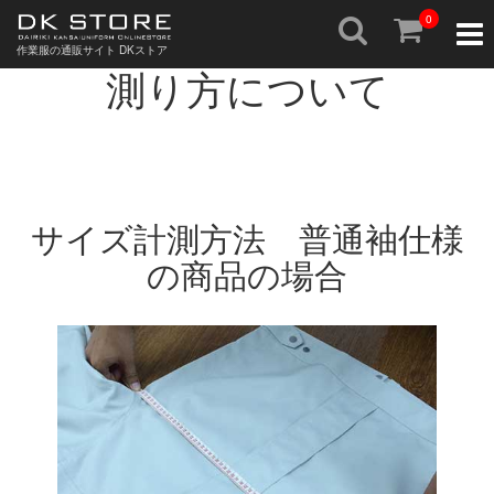
0
作業服の採寸・サイズの
Togg
navig
作業服の通販サイト DKストア
測り方について
サイズ計測方法 普通袖仕様
の商品の場合