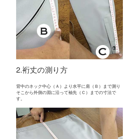
2.裄丈の測り方
背中のネック中心（Ａ）より水平に肩（Ｂ）まで測り
そこから外側の淵に沿って袖先（Ｃ）までの寸法で
す。