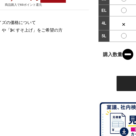
商品購入で69ポイント還元
EL
×
イズの価格について
4L
」や「
すそ上げ」をご希望の方
5L
購入数量