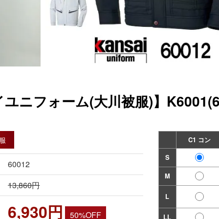
ユニフォーム(大川被服)】K6001(
服
C1 コン
S
60012
M
13,860円
L
6,930円
50%OFF
LL