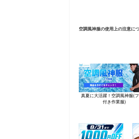
空調風神服の使用上の注意に
真夏に大活躍！空調風神服(
付き作業服)