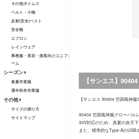
その他ボトムス
ベルト・小物
反射(安全)ベスト
安全靴
エプロン
レインウェア
事務服・美容・接客向けユニフォ
ーム
シーズン
【サンエス】904
春夏作業服
通年秋冬作業服
【サンエス 90404 空調風
その他
サイズの測り方
90404 空調風神服グロー
サイトマップ
30V対応のため、真夏の炎天
また、標準的なType-Aの