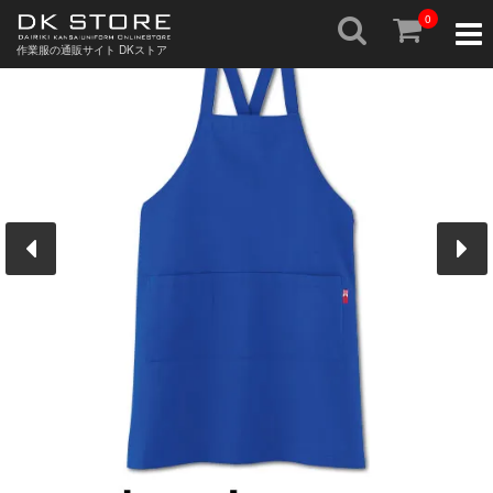
0
Togg
navig
作業服の通販サイト DKストア