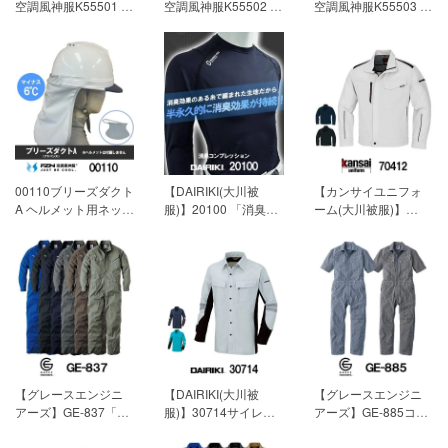
空調風神服K55501 ハ
空調風神服K55502 ハ
空調風神服K55503 ハ
イポジション半袖ブ
イポジションベスト
イポジション長袖ブ
ルゾン単品「ファン
単品「ファン付作業
ルゾン単品「ファン
付作業服」[春夏用]
服」[春夏用]
【素材】
付作業服」[春夏用]
【素材】デュスポ
デュスポ
【素材】デュスポ
【混率】ポリエステ
【混率】ポリエステ
【混率】ポリエステ
ル100% チタン加工
ル100% チタン加工
ル100% チタン加工
4,829円(税込)
4,488円(税込)
5,170円(税込)
00110ブリーズダクト
【DAIRIKI(大川被
【カンサイユニフォ
A ヘルメット用ネック
服)】20100 「消臭コ
ーム(大川被服)】
ガード「空調風神服
ンプレッション」[春
K70412(70412)「長
用アクセサリー」[春
夏用]
【素材】たて編
袖ブルゾン」[春夏用]
夏用]
【素材】タレ：
みトリコット
【素材】交織トロピ
ポリエステル100％
【混率】ナイロン
カル（帯電防止糸混
（はっ水加工）
90% ポリウレタン
入）
タレ部分はチタンコ
10% 2,475円(税込)
【混率】ポリエステ
ーティング
ル79％ 綿20％ そ
バンド：ゴムバンド
の他1％ 6,270円(税
ダクトー調整はマジ
込)
ックテープ 6,985円
【グレースエンジニ
【DAIRIKI(大川被
【グレースエンジニ
(税込)
アーズ】GE-837「オ
服)】30714サイレン
アーズ】GE-885コッ
ールマイティーつな
トガード「長袖シャ
トンリネンツナギ
ぎ・サマー」[春夏用]
ツ」[春夏用]
【素材】
「半袖つなぎ」[春夏