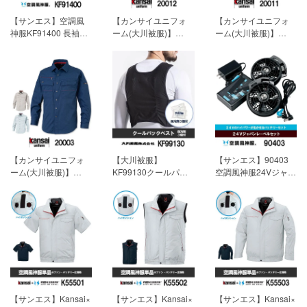
【サンエス】空調風
【カンサイユニフォ
【カンサイユニフォ
神服KF91400 長袖ブ
ーム(大川被服)】
ーム(大川被服)】
ルゾン単品「ファン
K20001(20012)「長
K20000(20011)「半
付作業服」[春夏用]
袖ブルゾン」[春夏用]
袖ブルゾン」[春夏用]
【素材】コットンブ
【素材】サマーツイ
【素材】サマーツイ
ロード（綿100%）
ル
ル
4,400円(税込)
【混率】ポリエステ
【混率】ポリエステ
ル65％綿34％ナイロ
ル65％綿34％ナイロ
ン1％ 4,730円(税込)
ン1％ 4,730円(税込)
【カンサイユニフォ
【大川被服】
【サンエス】90403
ーム(大川被服)】
KF99130クールパッ
空調風神服24Vジャパ
K20003(20003)「長
クベスト(保冷剤3個
ンレーベルセット
袖シャツ」[春夏用]
付)「空調風神服用ア
「空調風神服」[春夏
【素材】サマーツイ
クセサリー」[春夏用]
用]
22,000円(税込)
ル
【素材】ポリエステ
【混率】ポリエステ
ルメッシュ・ポリエ
ル65％綿34％ナイロ
ステル100％ 2,750円
ン1％ 4,290円(税込)
(税込)
【サンエス】Kansai×
【サンエス】Kansai×
【サンエス】Kansai×