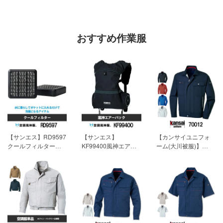
おすすめ作業服
【サンエス】RD9597
【サンエス】
【カンサイユニフォ
クールフィルター
KF99400風神エアー
ーム(大川被服)】
「空調風神服用アク
バック「空調風神服
K7001(70012)「長袖
セサリー」[春夏用]
用アクセサリー」[春
ブルゾン」[春夏用]
【素材】ポリエステ
夏用]
【素材】ポリエ
【素材】エコ交織ポ
ルメッシュ・ポリエ
ステル100% 19,800
プリン(帯電防止糸混
ステル100％ 7,590円
円(税込)
入）
(税込)
【混率】ポリエステ
ル80％ 綿20％ 6,215
円(税込)