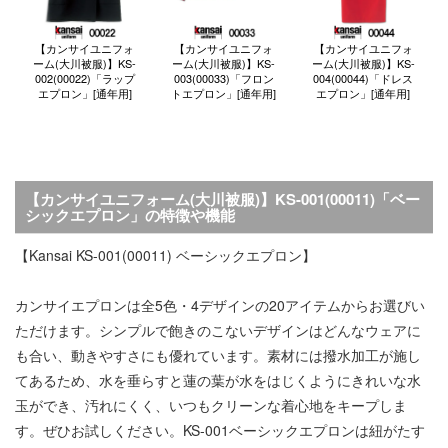
【カンサイユニフォ
【カンサイユニフォ
【カンサイユニフォ
ーム(大川被服)】KS-
ーム(大川被服)】KS-
ーム(大川被服)】KS-
002(00022)「ラップ
003(00033)「フロン
004(00044)「ドレス
エプロン」[通年用]
トエプロン」[通年用]
エプロン」[通年用]
【カンサイユニフォーム(大川被服)】KS-001(00011)「ベー
シックエプロン」の特徴や機能
【Kansai KS-001(00011) ベーシックエプロン】
カンサイエプロンは全5色・4デザインの20アイテムからお選びい
ただけます。シンプルで飽きのこないデザインはどんなウェアに
も合い、動きやすさにも優れています。素材には撥水加工が施し
てあるため、水を垂らすと蓮の葉が水をはじくようにきれいな水
玉ができ、汚れにくく、いつもクリーンな着心地をキープしま
す。ぜひお試しください。KS-001ベーシックエプロンは紐がたす