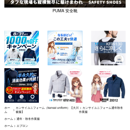
PUMA 安全靴
ホー
カンサイユニフォーム（kansai uniform）【大川
>
カンサイユニフォーム通年秋冬
>
ム
被服】
作業服
ホーム
>
通年・秋冬作業服
ホーム
>
エプロン