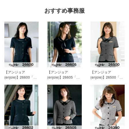
おすすめ事務服
【アンジョア
【アンジョア
【アンジョア
(enjoie)】26600「半
(enjoie)】26605「半
(enjoie)】26500「半
袖オーバーブラウ
袖オーバーブラウ
袖オーバーブラウス
ス」[春夏用]
15,593円
ス」[春夏用]
15,593円
（リボン付）」[春夏
(税込)
(税込)
用]
13,943円(税込)