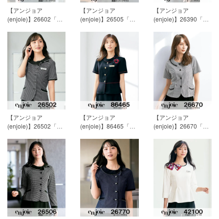
【アンジョア
【アンジョア
【アンジョア
(enjoie)】26602「長
(enjoie)】26505「長
(enjoie)】26390「半
袖オーバーブラウ
袖オーバーブラウス
袖オーバーブラウ
ス」[通年用]
19,718円
（リボン付）」[通年
ス」[春夏用]
17,243円
(税込)
用]
18,893円(税込)
(税込)
【アンジョア
【アンジョア
【アンジョア
(enjoie)】26502「半
(enjoie)】86465「サ
(enjoie)】26670「半
袖オーバーブラウ
マージャケット」[春
袖オーバーブラウ
ス」[春夏用]
15,593円
夏用]
19,718円(税込)
ス」[春夏用]
13,118円
(税込)
(税込)