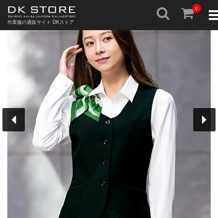
0
To
nav
作業服の通販サイト DKストア