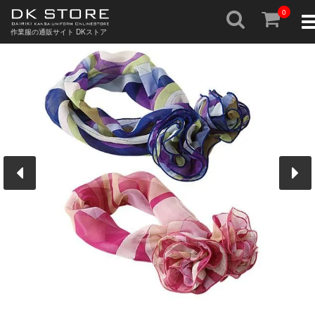
0
To
nav
作業服の通販サイト DKストア