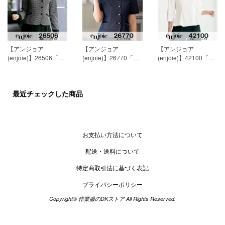
【アンジョア
【アンジョア
【アンジョア
(enjoie)】26506「長
(enjoie)】26770「半
(enjoie)】42100「プ
袖オーバーブラウ
袖オーバーブラウ
ルオーバートップ
ス」[通年用]
19,718円
ス」[春夏用]
18,893円
ス」[通年用]
11,468円
(税込)
(税込)
(税込)
最近チェックした商品
お支払い方法について
配送・送料について
特定商取引法に基づく表記
プライバシーポリシー
Copyright© 作業服のDKストア All Rights Reserved.