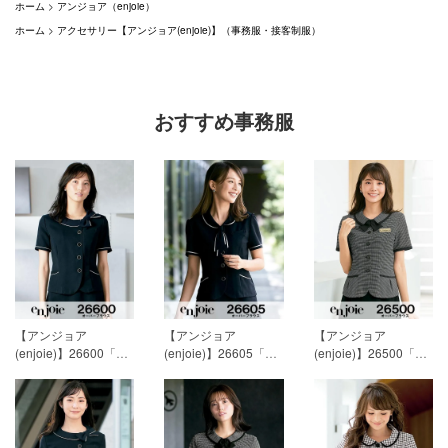
ホーム
>
アンジョア（enjoie）
ホーム
>
アクセサリー【アンジョア(enjoie)】（事務服・接客制服）
おすすめ事務服
【アンジョア
【アンジョア
【アンジョア
(enjoie)】26600「半
(enjoie)】26605「半
(enjoie)】26500「半
袖オーバーブラウ
袖オーバーブラウ
袖オーバーブラウス
ス」[春夏用]
15,593円
ス」[春夏用]
15,593円
（リボン付）」[春夏
(税込)
(税込)
用]
13,943円(税込)