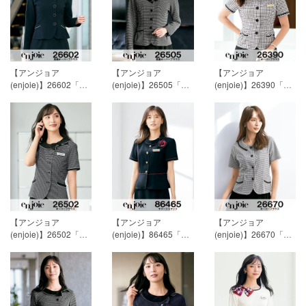
【アンジョア
【アンジョア
【アンジョア
(enjoie)】26602「長
(enjoie)】26505「長
(enjoie)】26390「半
袖オーバーブラウ
袖オーバーブラウス
袖オーバーブラウ
ス」[通年用]
19,718円
（リボン付）」[通年
ス」[春夏用]
17,243円
(税込)
用]
18,893円(税込)
(税込)
【アンジョア
【アンジョア
【アンジョア
(enjoie)】26502「半
(enjoie)】86465「サ
(enjoie)】26670「半
袖オーバーブラウ
マージャケット」[春
袖オーバーブラウ
ス」[春夏用]
15,593円
夏用]
19,718円(税込)
ス」[春夏用]
13,118円
(税込)
(税込)