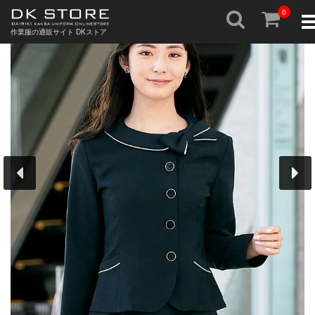
0
To
nav
作業服の通販サイト DKストア