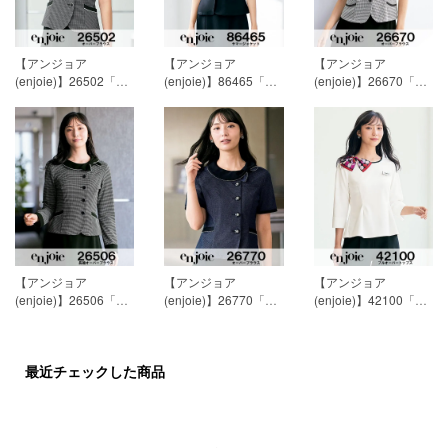
【アンジョア
【アンジョア
【アンジョア
(enjoie)】26502「半
(enjoie)】86465「サ
(enjoie)】26670「半
袖オーバーブラウ
マージャケット」[春
袖オーバーブラウ
ス」[春夏用]
15,593円
夏用]
19,718円(税込)
ス」[春夏用]
13,118円
(税込)
(税込)
【アンジョア
【アンジョア
【アンジョア
(enjoie)】26506「長
(enjoie)】26770「半
(enjoie)】42100「プ
袖オーバーブラウ
袖オーバーブラウ
ルオーバートップ
ス」[通年用]
19,718円
ス」[春夏用]
18,893円
ス」[通年用]
11,468円
(税込)
(税込)
(税込)
最近チェックした商品