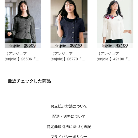
ス」[春夏用]
15,593円
夏用]
19,718円(税込)
ス」[春夏用]
13,118円
(税込)
(税込)
【アンジョア
【アンジョア
【アンジョア
(enjoie)】26506「長
(enjoie)】26770「半
(enjoie)】42100「プ
袖オーバーブラウ
袖オーバーブラウ
ルオーバートップ
ス」[通年用]
19,718円
ス」[春夏用]
18,893円
ス」[通年用]
11,468円
(税込)
(税込)
(税込)
最近チェックした商品
お支払い方法について
配送・送料について
特定商取引法に基づく表記
プライバシーポリシー