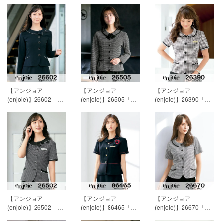
ス」[春夏用]
15,593円
ス」[春夏用]
15,593円
（リボン付）」[春夏
(税込)
(税込)
用]
13,943円(税込)
【アンジョア
【アンジョア
【アンジョア
(enjoie)】26602「長
(enjoie)】26505「長
(enjoie)】26390「半
袖オーバーブラウ
袖オーバーブラウス
袖オーバーブラウ
ス」[通年用]
19,718円
（リボン付）」[通年
ス」[春夏用]
17,243円
(税込)
用]
18,893円(税込)
(税込)
【アンジョア
【アンジョア
【アンジョア
(enjoie)】26502「半
(enjoie)】86465「サ
(enjoie)】26670「半
袖オーバーブラウ
マージャケット」[春
袖オーバーブラウ