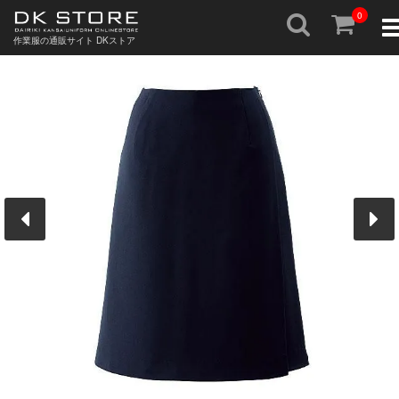
0
To
nav
作業服の通販サイト DKストア