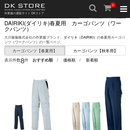
0
Togg
navig
作業服の通販サイト DKストア
DAIRIKI(ダイリキ)春夏用 カーゴパンツ（ワー
クパンツ）
大川被服株式会社の作業服ブランド、
ダイリキ（DAIRIKI）
の春夏用カーゴパ
ンツ（ワークパンツ）の一覧ページ。
カーゴパンツ【春夏用】
カーゴパンツ【秋冬用】
8
表示件数
件
おすすめ順
/
価格順
/
新着順