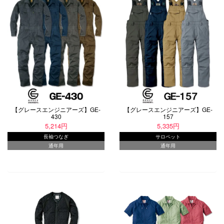
【グレースエンジニアーズ】GE-
【グレースエンジニアーズ】GE-
430
157
5,214円
5,335円
長袖つなぎ
サロペット
通年用
通年用