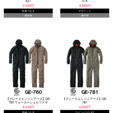
627
574
6,545円
6,545円
長袖つなぎ
サロペット
通年用
通年用
【グレースエンジニアーズ】GE-
【グレースエンジニアーズ】GE-
760 ウォーターシェルツナギ
781
6,545円
6,600円
長袖つなぎ
ウインパつなぎ2