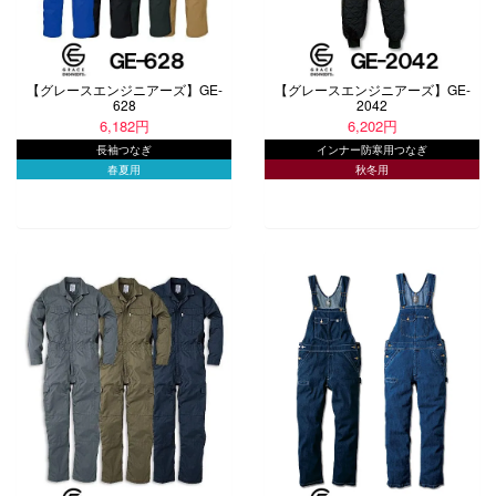
【グレースエンジニアーズ】GE-
【グレースエンジニアーズ】GE-
628
2042
6,182円
6,202円
長袖つなぎ
インナー防寒用つなぎ
春夏用
秋冬用