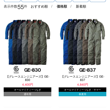
5
5
表示件数
件
おすすめ順
/
価格順
/
新着順
【グレースエンジニアーズ】GE-
【グレースエンジニアーズ】GE-
830
837
4,400円
4,840円
オールマイティーつなぎ
オールマイティーつなぎ・サマー
通年用
春夏用