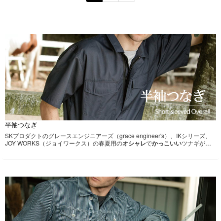
半袖つなぎ
SKプロダクトのグレースエンジニアーズ（grace engineer's）、IKシリーズ、
JOY WORKS（ジョイワークス）の春夏用の
オシャレ
で
かっこいい
ツナギがメ
インとなっています