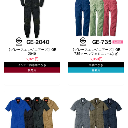
【グレースエンジニアーズ】GE-
【グレースエンジニアーズ】GE-
2040
735クールフェミニンつなぎ
5,821円
6,050円
インナー防寒用つなぎ
半袖つなぎ
秋冬用
春夏用