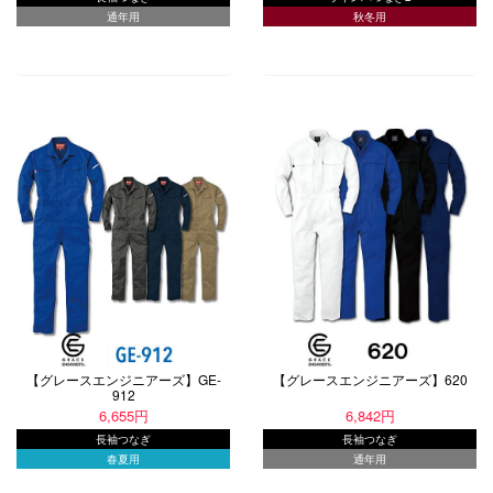
通年用
秋冬用
【グレースエンジニアーズ】GE-
【グレースエンジニアーズ】620
912
6,655円
6,842円
長袖つなぎ
長袖つなぎ
春夏用
通年用