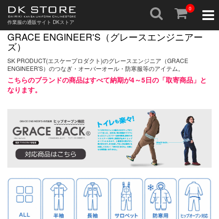
0
Togg
navig
作業服の通販サイト DKストア
GRACE ENGINEER'S（グレースエンジニアー
ズ）
SK PRODUCT(エスケープロダクト)のグレースエンジニア（GRACE
ENGINEER'S）のつなぎ・オーバーオール・防寒服等のアイテム。
こちらのブランドの商品はすべて納期が4～5日の「取寄商品」と
なります。